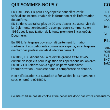
QUI SOMMES-NOUS ?
CO
ED EDITIONS, ED pour Encyclopédie douanière est le
ED E
spécialiste incontournable de la formation et de l’information
60, 
douanières.
9220
ED Editions capitalise plus de 90 ans d’expertise au service de
Tél 
la réglementation douanière : son parcours commence en
1936 avec la publication de la toute première Encyclopédie
form
Douanière.
PL
En 1989, l’entreprise ouvre son département formation
s'adressant aux débutants comme aux experts, en entreprise
PAR
ou chez des professionnels du dédouanement.
FORM
PUB
En 2003, ED Editions SAS a rejoint le groupe CONEX SAS,
ENC
éditeur de logiciels pour la gestion des opérations douanières.
TAU
En 2017 ED Editions SAS a signé un partenariat avec
l'administration Douanière pour la compétence en douane.
Notre déclaration sur Datadock a été validée le 13 mars 2017
sous le numéro 0015601.
Ce site n’utilise pas de cookie et ne nécessite donc pas votre consentem