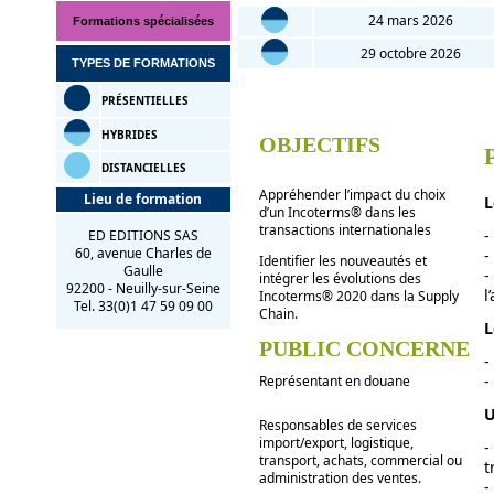
24 mars 2026
Formations spécialisées
29 octobre 2026
TYPES DE FORMATIONS
PRÉSENTIELLES
HYBRIDES
OBJECTIFS
DISTANCIELLES
Appréhender l’impact du choix
Lieu de formation
L
d’un Incoterms® dans les
transactions internationales
-
ED EDITIONS SAS
60, avenue Charles de
-
Identifier les nouveautés et
Gaulle
-
intégrer les évolutions des
92200 - Neuilly-sur-Seine
l
Incoterms® 2020 dans la Supply
Tel. 33(0)1 47 59 09 00
Chain.
L
PUBLIC CONCERNE
-
-
Représentant en douane
U
Responsables de services
import/export, logistique,
-
transport, achats, commercial ou
t
administration des ventes.
-