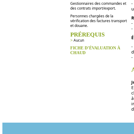
-
Gestionnaires des commandes et
des contrats import/export.
u
Personnes chargées de la
R
vérification des factures transport
-
et douane.
-
PRÉREQUIS
É
Aucun
>
-
FICHE D’ÉVALUATION À
d
CHAUD
-
J
E
c
à
i
d