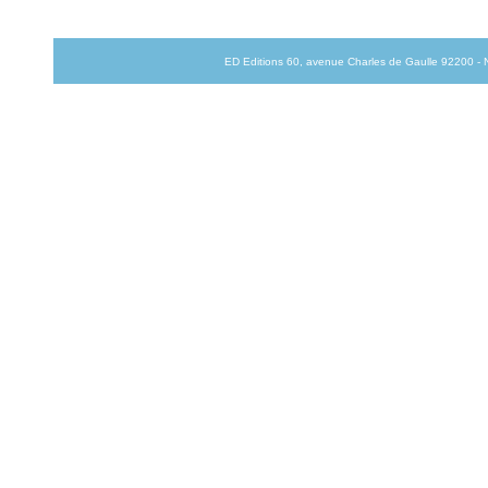
ED Editions 60, avenue Charles de Gaulle 92200 - Ne