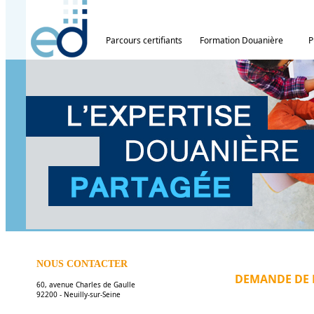
Parcours certifiants
Formation Douanière
P
NOUS CONTACTER
DEMANDE DE 
60, avenue Charles de Gaulle
92200 - Neuilly-sur-Seine