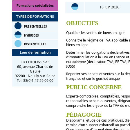
Formations spécialisées
18 juin 2026
TYPES DE FORMATIONS
OBJECTIFS
PRÉSENTIELLES
Qualifier les ventes de biens en ligne
HYBRIDES
Connaitre le régime de TVA applicable 
DISTANCIELLES
biens en ligne
Lieu de formation
Déterminer les obligations déclaratives
d’immatriculation à la TVA en France et
européenne (déclaration TVA, ER TVA, 
ED EDITIONS SAS
IOSS)
60, avenue Charles de
Gaulle
Reporter ses achats et ventes sur la dé
92200 - Neuilly-sur-Seine
française et sur le guichet unique
Tel. 33(0)1 47 59 09 00
PUBLIC CONCERNE
Experts-comptables, comptables, respo
responsables achats ou ventes, dirigea
comprendre les enjeux de la TVA du e
PÉDAGOGIE
Diaporama, étude de cas pratiques, dis
remise d’un support exhaustif au partic
Questionnaire d’assimilation des conna