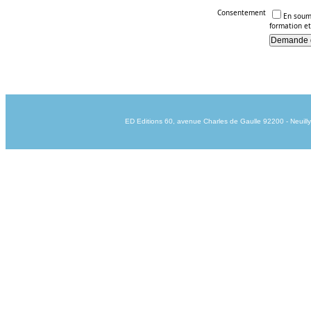
Consentement
En soume
formation et
ED Editions 60, avenue Charles de Gaulle 92200 - Neuilly